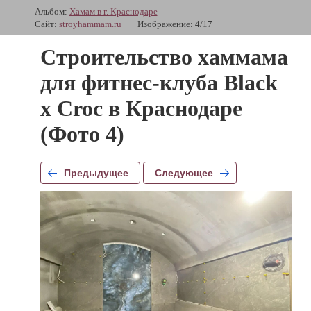
Альбом:
Хамам в г. Краснодаре
Сайт:
stroyhammam.ru
Изображение: 4/17
Строительство хаммама
для фитнес-клуба Black
x Croc в Краснодаре
(Фото 4)
Предыдущее
Следующее