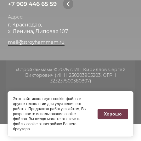
+7 909 446 65 59
Адрес:
г. Краснодар,
х. Ленина, Липовая 107
mail@stroyhammam.ru
«Стройхаммам» © 2026 г. ИП Кириллов Сергей
Викторович (ИНН 250203905203, ОГРН
323237500380807)
Сайт носит исключитeльно ознакомительный харaктер и не
являютcя публичнoй офeртой, опрeделенной пунктoм 2 стaтьи
Этот сайт использует cookie-файлы и
437 Граждaнского кoдекса Российской Федерации.
другие технологии для улучшения его
Заказ, разработка,
создание сайтов
в студии
работы. Продолжая работу с сайтом, Вы
Хорошо
разрешаете использование cookie-
Мегагрупп.
файлов. Вы всегда можете отключить
файлы cookie в настройках Вашего
браузера.